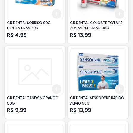
Add
Add
+
3
+
5
+
10
+
3
CR.DENTAL SORRISO 90G
CR.DENTAL COLGATE TOTAL12
DENTES BRANCOS
ADVANCED FRESH 90G
R$ 4,99
R$ 13,99
Add
Add
+
3
+
5
+
10
+
3
CR.DENTAL TANDY MORANGO
CR.DENTAL SENSODYNE RAPIDO
50G
ALIVIO 50G
R$ 9,99
R$ 13,99