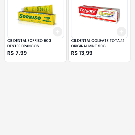
Add
Add
+
3
+
5
+
10
+
3
CR.DENTAL SORRISO 90G
CR.DENTAL COLGATE TOTAL12
DENTES BRANCOS
ORIGINAL MINT 90G
ED.LIM.KOLYNOS
R$ 7,99
R$ 13,99