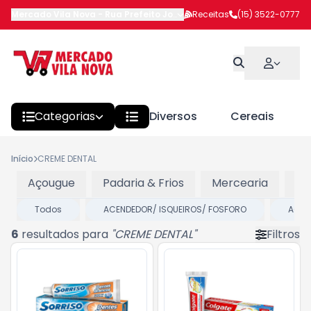
Mercado Vila Nova
-
Rua Prefeito João Benedito Barbosa
Receitas
(15) 3522-0777
,
Itapeva
Categorias
Diversos
Cereais
Início
CREME DENTAL
Açougue
Padaria & Frios
Mercearia
Pr
Todos
ACENDEDOR/ ISQUEIROS/ FOSFORO
ACES
6
resultados para
"
CREME DENTAL
"
Filtros