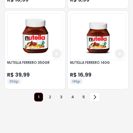
Add
Add
+
3
+
5
+
10
+
3
NUTELLA FERRERO 350GR
NUTELLA FERRERO 140G
R$ 39,99
R$ 16,99
350gr
140gr
1
2
3
4
5