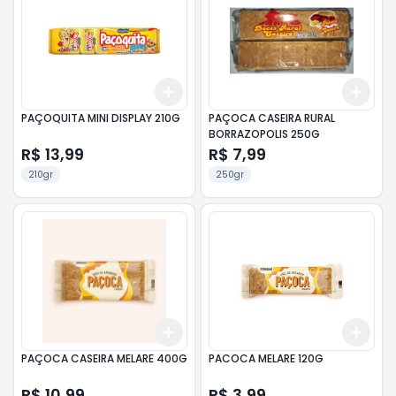
Add
Add
+
3
+
5
+
10
+
3
PAÇOQUITA MINI DISPLAY 210G
PAÇOCA CASEIRA RURAL
BORRAZOPOLIS 250G
R$ 13,99
R$ 7,99
210gr
250gr
Add
Add
+
3
+
5
+
10
+
3
PAÇOCA CASEIRA MELARE 400G
PACOCA MELARE 120G
R$ 10,99
R$ 3,99