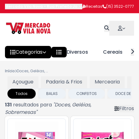
Mercado Vila Nova
-
Rua Prefeito João Benedito Barbosa
Receitas
(15) 3522-0777
,
Itapeva
Categorias
Diversos
Cereais
Início
Doces, Geléias, Sobremesas
Açougue
Padaria & Frios
Mercearia
Pr
Todos
BALAS
CONFEITOS
DOCE DE LEIT
131
resultados para
"
Doces, Geléias,
Filtros
Sobremesas
"