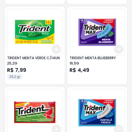
Add
Add
+
3
+
5
+
10
+
3
TRIDENT MENTA VERDE C/14UN
TRIDENT MENTA BLUEBERRY
25,2G
16,5G
R$ 7,99
R$ 4,49
25,2 gr
Add
Add
+
3
+
5
+
10
+
3