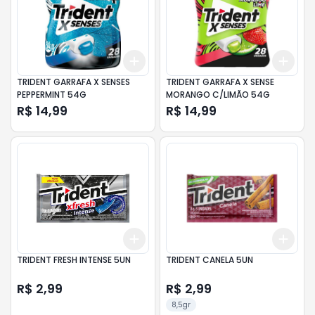
Add
Add
+
3
+
5
+
10
+
3
TRIDENT GARRAFA X SENSES
TRIDENT GARRAFA X SENSE
PEPPERMINT 54G
MORANGO C/LIMÃO 54G
R$ 14,99
R$ 14,99
Add
Add
+
3
+
5
+
10
+
3
TRIDENT FRESH INTENSE 5UN
TRIDENT CANELA 5UN
R$ 2,99
R$ 2,99
8,5gr