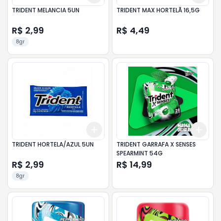
TRIDENT MELANCIA 5UN
TRIDENT MAX HORTELÃ 16,5G
R$ 2,99
R$ 4,49
8gr
Add
Add
+
3
+
5
+
10
+
3
TRIDENT HORTELA/AZUL 5UN
TRIDENT GARRAFA X SENSES
SPEARMINT 54G
R$ 2,99
R$ 14,99
8gr