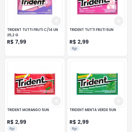
Add
Add
+
3
+
5
+
10
+
3
TRIDENT TUTTI FRUTI C/14 UN
TRIDENT TUTTI FRUTI 5UN
25,2 G
R$ 7,99
R$ 2,99
8gr
Add
Add
+
3
+
5
+
10
+
3
TRIDENT MORANGO 5UN
TRIDENT MENTA VERDE 5UN
R$ 2,99
R$ 2,99
8gr
8gr