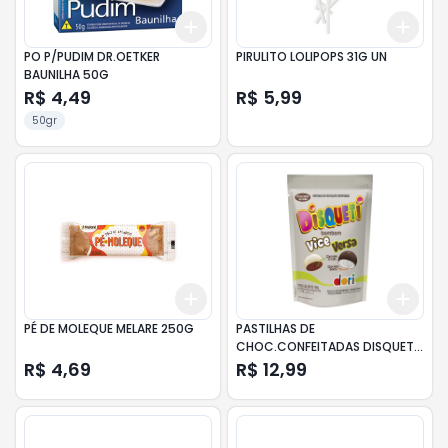
Add
Add
+
3
+
5
+
10
+
3
PO P/PUDIM DR.OETKER
PIRULITO LOLIPOPS 31G UN
BAUNILHA 50G
R$ 4,49
R$ 5,99
50gr
Add
Add
+
3
+
5
+
10
+
3
PÉ DE MOLEQUE MELARE 250G
PASTILHAS DE
CHOC.CONFEITADAS DISQUETI
POUCH VICE E VERSA 100G
R$ 4,69
R$ 12,99