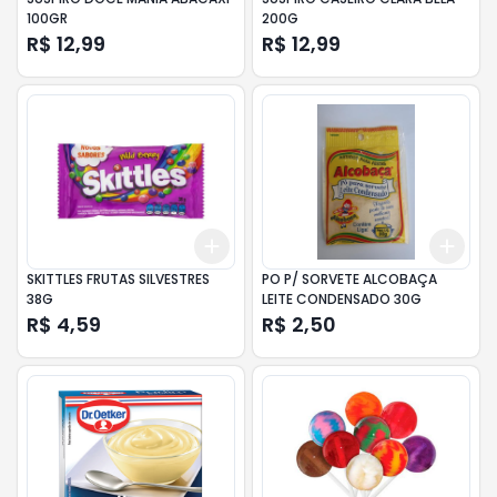
100GR
200G
R$ 12,99
R$ 12,99
Add
Add
+
3
+
5
+
10
+
3
SKITTLES FRUTAS SILVESTRES
PO P/ SORVETE ALCOBAÇA
38G
LEITE CONDENSADO 30G
R$ 4,59
R$ 2,50