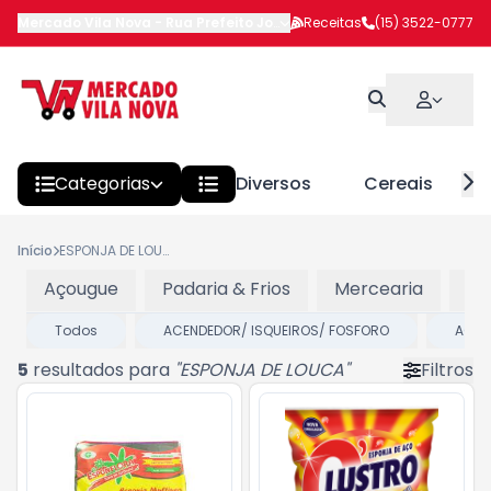
Mercado Vila Nova
-
Rua Prefeito João Benedito Barbosa
Receitas
(15) 3522-0777
,
Itapeva
Categorias
Diversos
Cereais
Início
ESPONJA DE LOUCA
Açougue
Padaria & Frios
Mercearia
Pr
Todos
ACENDEDOR/ ISQUEIROS/ FOSFORO
ACES
5
resultados para
"
ESPONJA DE LOUCA
"
Filtros