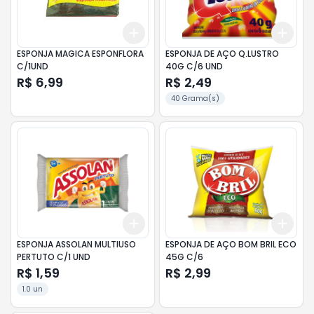
Add
Add
+
3
+
5
+
10
+
3
ESPONJA MAGICA ESPONFLORA
ESPONJA DE AÇO Q.LUSTRO
C/1UND
40G C/6 UND
R$ 6,99
R$ 2,49
40 Grama(s)
Add
Add
+
3
+
5
+
10
+
3
ESPONJA ASSOLAN MULTIUSO
ESPONJA DE AÇO BOM BRIL ECO
PERTUTO C/1 UND
45G C/6
R$ 1,59
R$ 2,99
1.0 un