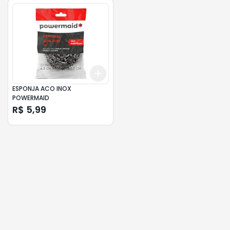
Add
+
3
+
5
+
10
ESPONJA ACO INOX
POWERMAID
R$ 5,99