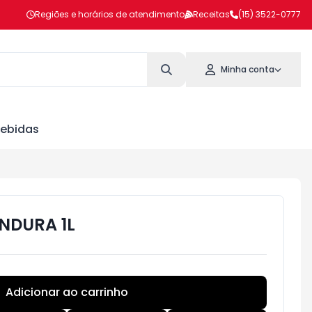
Regiões e horários de atendimento
Receitas
(15) 3522-0777
Minha conta
ebidas
NDURA 1L
Adicionar ao carrinho
Subtotal:
R$ 0,00