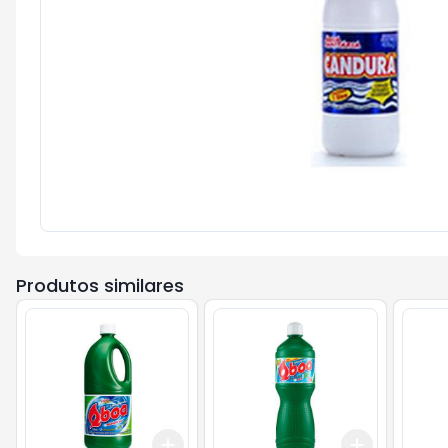
Produtos similares
Add
Add
+
3
+
5
+
10
+
3
+
5
+