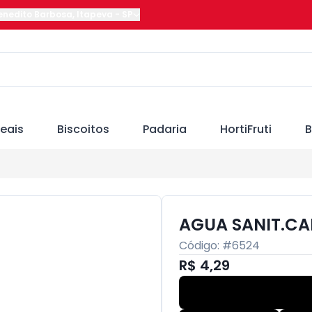
Benedito Barbosa
,
Itapeva
-
SP
eais
Biscoitos
Padaria
HortiFruti
B
AGUA SANIT.CA
Código: #
6524
R$ 4,29