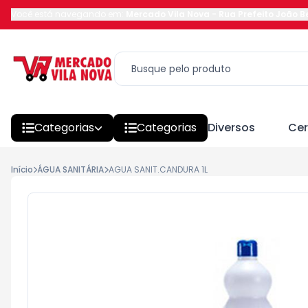
Você está navegando em:
Mercado Vila Nova
-
Rua Prefeito João 
Categorias
Categorias
Diversos
Cer
Início
ÁGUA SANITÁRIA
AGUA SANIT.CANDURA 1L