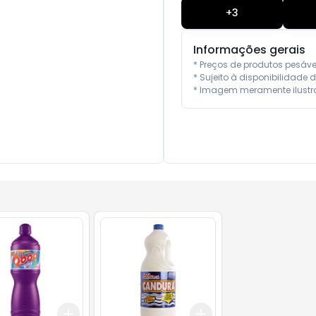
+
3
Informações gerais
* Preços de produtos pesáv
* Sujeito à disponibilidade d
* Imagem meramente ilustra
Add
Add
10
+
3
+
5
+
10
+
3
+
5
+
10