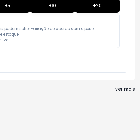
+
5
+
10
+
20
eis podem sofrer variação de acordo com o peso;

e estoque;

tiva;
Ver mais