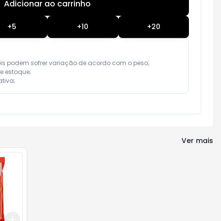
Adicionar ao carrinho
Subtotal:
R$ 0,00
+
5
+
10
+
20
eis podem sofrer variação de acordo com o peso;

e estoque;

tiva;
Ver mais
Add
+
3
+
5
+
10