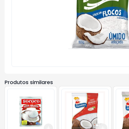
Produtos similares
Add
Add
+
3
+
5
+
10
+
3
+
5
+