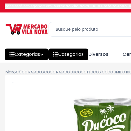
Você está navegando em:
Mercado Vila Nova
-
Rua Prefeito João 
Categorias
Categorias
Diversos
Cer
Início
CÔCO RALADO
COCO RALADO DUCOCO FLOCOS COCO UMIDO 10