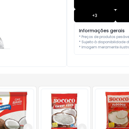
+
3
Informações gerais
* Preços de produtos pesáv
* Sujeito à disponibilidade d
* Imagem meramente ilustra
Add
Add
10
+
3
+
5
+
10
+
3
+
5
+
10