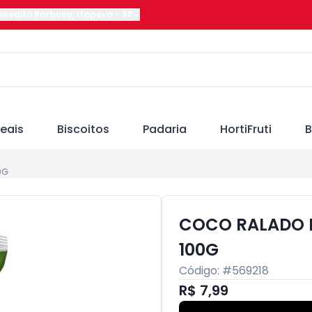
Benedito Barbosa
,
Itapeva
-
SP
eais
Biscoitos
Padaria
HortiFruti
B
0G
COCO RALADO 
100G
Código: #
569218
R$ 7,99