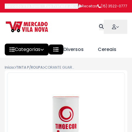
Mercado Vila Nova
-
Rua Prefeito João Benedito Barbosa
Receitas
(15) 3522-0777
,
Itapeva
Categorias
Diversos
Cereais
Início
TINTA P/ROUPA
CORANTE GUARANY VERMELHO 09 40G