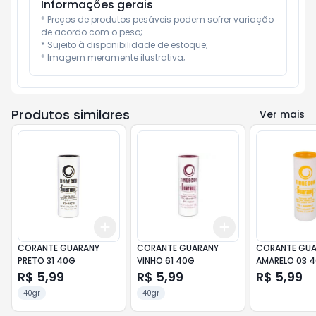
Informações gerais
* Preços de produtos pesáveis podem sofrer variação 
de acordo com o peso;

* Sujeito à disponibilidade de estoque;

* Imagem meramente ilustrativa;
Produtos similares
Ver mais
Add
Add
+
3
+
5
+
10
+
3
+
5
+
10
CORANTE GUARANY
CORANTE GUARANY
CORANTE GUA
PRETO 31 40G
VINHO 61 40G
AMARELO 03 
R$ 5,99
R$ 5,99
R$ 5,99
40gr
40gr