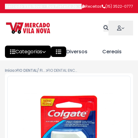
Mercado Vila Nova
-
Rua Prefeito João Benedito Barbosa
Receitas
(15) 3522-0777
,
Itapeva
Categorias
Diversos
Cereais
Início
FIO DENTAL/ FITA DENTAL
FIO DENTAL ENCERADO COLGATE 50M