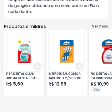
da gengiva, utilizando uma nova parte do Fio a 
cada dente.
Produtos similares
Ver mais
Add
Add
+
3
+
5
+
10
+
3
+
5
+
10
FITA DENTAL CLEAN
INTERDENTAL CONICA
FIO DENTAL J
AROMA MENTA 50MT
JADEFROG C/03UN REF
PREMIUM 100M 
405
R$ 5,69
R$ 12,99
R$ 10,99
100gr