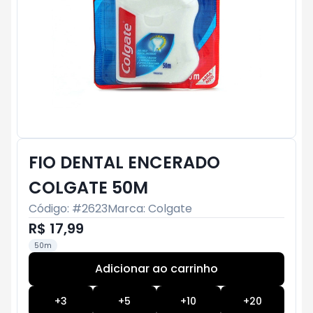
FIO DENTAL ENCERADO
COLGATE 50M
Código: #
2623
Marca:
Colgate
R$ 17,99
50m
Adicionar ao carrinho
Subtotal:
R$ 0
+
3
+
5
+
10
+
20