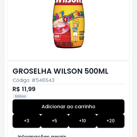
GROSELHA WILSON 500ML
Código: #
546543
R$ 11,99
500ml
Adicionar ao carrinho
Subtotal:
R$ 0
+
3
+
5
+
10
+
20
Informações gerais