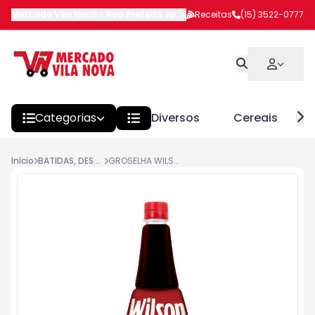
Mercado Vila Nova
-
Rua Prefeito João Benedito Barbosa
Receitas
(15) 3522-0777
,
Itapeva
Categorias
Diversos
Cereais
Início
BATIDAS, DESTILADOS E ESPUMANTE
GROSELHA WILSON 500ML