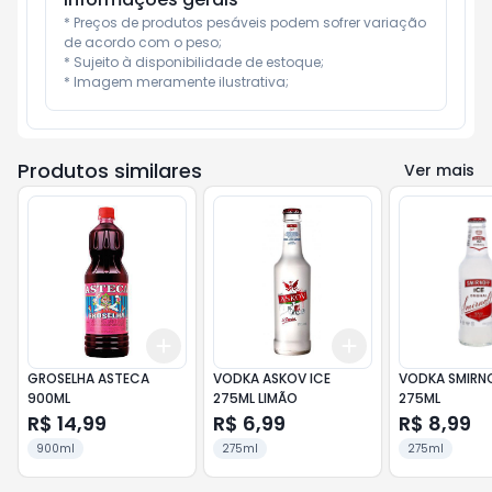
* Preços de produtos pesáveis podem sofrer variação 
de acordo com o peso;

* Sujeito à disponibilidade de estoque;

* Imagem meramente ilustrativa;
Produtos similares
Ver mais
Add
Add
+
3
+
5
+
10
+
3
+
5
+
10
GROSELHA ASTECA
VODKA ASKOV ICE
VODKA SMIRNO
900ML
275ML LIMÃO
275ML
R$ 14,99
R$ 6,99
R$ 8,99
900ml
275ml
275ml