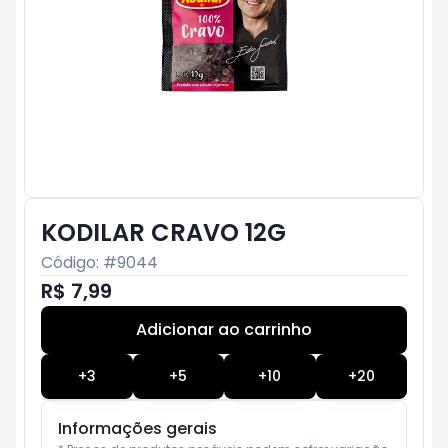
KODILAR CRAVO 12G
Código: #
9044
R$ 7,99
Adicionar ao carrinho
Subtotal:
R$ 0
+
3
+
5
+
10
+
20
Informações gerais