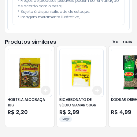
* Preços de produtos pesáveis podem sofrer variação 
de acordo com o peso;

* Sujeito à disponibilidade de estoque;

* Imagem meramente ilustrativa;
Produtos similares
Ver mais
Add
Add
+
3
+
5
+
10
+
3
+
5
+
10
HORTELA ALCOBAÇA
BICARBONATO DE
KODILAR ORE
10G
SÓDIO SIAMAR 50GR
R$ 2,20
R$ 2,99
R$ 4,99
50gr