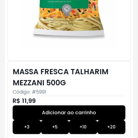
MASSA FRESCA TALHARIM
MEZZANI 500G
Código: #
5991
R$ 11,99
Adicionar ao carrinho
Subtotal:
R$ 0
+
3
+
5
+
10
+
20