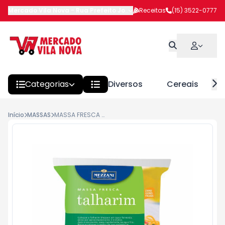
Mercado Vila Nova
-
Rua Prefeito João Benedito Barbosa
Receitas
(15) 3522-0777
,
Itapeva
Categorias
Diversos
Cereais
Início
MASSAS
MASSA FRESCA TALHARIM MEZZANI 500G