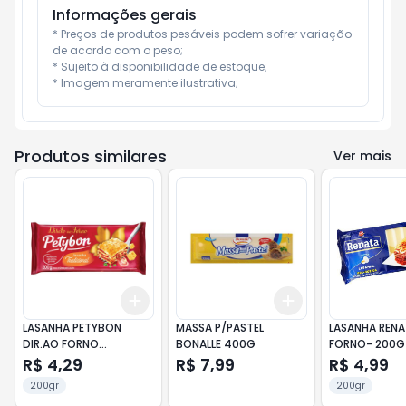
Informações gerais
* Preços de produtos pesáveis podem sofrer variação 
de acordo com o peso;

* Sujeito à disponibilidade de estoque;

* Imagem meramente ilustrativa;
Produtos similares
Ver mais
Add
Add
+
3
+
5
+
10
+
3
+
5
+
10
LASANHA PETYBON
MASSA P/PASTEL
LASANHA RENA
DIR.AO FORNO
BONALLE 400G
FORNO- 200G
TRADICIONAL 200G
R$ 4,29
R$ 7,99
R$ 4,99
200gr
200gr