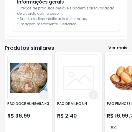
Informações gerais
* Preços de produtos pesáveis podem sofrer variação 
de acordo com o peso;

* Sujeito à disponibilidade de estoque;

* Imagem meramente ilustrativa;
Produtos similares
Ver mais
Add
Add
+
3
+
5
+
10
+
3
+
5
+
10
PAO DOCE HUNGARA KG
PAO DE MILHO UN
PAO FRANCES
R$ 36,99
R$ 2,40
R$ 16,99
/
1Kg