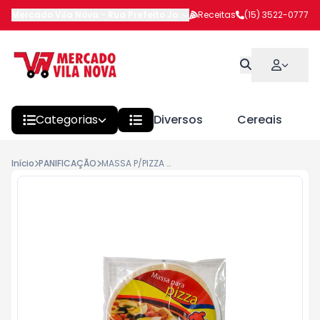
Mercado Vila Nova
-
Rua Prefeito João Benedito Barbosa
Receitas
(15) 3522-0777
,
Itapeva
Categorias
Diversos
Cereais
Início
PANIFICAÇÃO
MASSA P/PIZZA FARINILLA 150G C/2UN