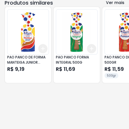
Produtos similares
Ver mais
Add
Add
+
3
+
5
+
10
+
3
+
5
+
10
PAO PANCO DE FORMA
PAO PANCO FORMA
PAO PANCO D
MANTEIGA JUNIOR
INTEGRAL 500G
500GR
350GR
R$ 9,19
R$ 11,69
R$ 11,59
500gr