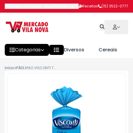
Mercado Vila Nova
-
Rua Prefeito João Benedito Barbosa
Receitas
(15) 3522-0777
,
Itapeva
Categorias
Diversos
Cereais
Início
PÃES
PAO VISCONTI TRADICIONAL 400GR