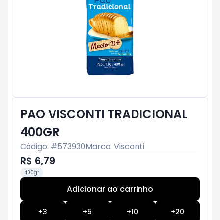
PAO VISCONTI TRADICIONAL
400GR
Código: #
573930
Marca:
Visconti
R$ 6,79
400gr
Adicionar ao carrinho
Subtotal:
R$ 0
+
3
+
5
+
10
+
20