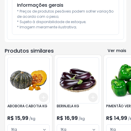
Informações gerais
* Preços de produtos pesáveis podem sofrer variação 
de acordo com o peso;

* Sujeito à disponibilidade de estoque;

* Imagem meramente ilustrativa;
Produtos similares
Ver mais
Add
Add
+
3
kg
+
5
kg
+
3
kg
+
5
kg
ABOBORA CABOTIA KG
BERINJELA KG
PIMENTÃO VER
R$ 15,99
R$ 16,99
R$ 14,99
/
kg
/
kg
/
1Kg
1Kg
1Kg