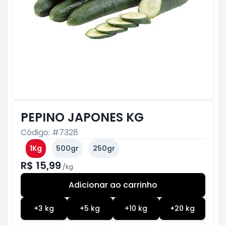
PEPINO JAPONES KG
Código: #
7328
1Kg
500gr
250gr
R$ 15,99
/
kg
Adicionar ao carrinho
Subtotal:
R$ 0
+
3
kg
+
5
kg
+
10
kg
+
20
kg