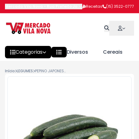
Mercado Vila Nova
-
Rua Prefeito João Benedito Barbosa
Receitas
(15) 3522-0777
,
Itapeva
Categorias
Diversos
Cereais
Início
LEGUMES
PEPINO JAPONES KG