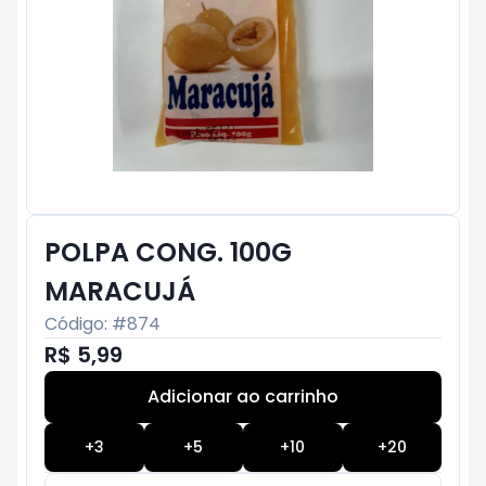
POLPA CONG. 100G
MARACUJÁ
Código: #
874
R$ 5,99
Adicionar ao carrinho
Subtotal:
R$ 0
+
3
+
5
+
10
+
20