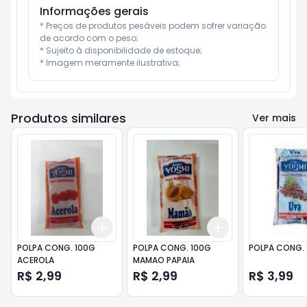
Informações gerais
* Preços de produtos pesáveis podem sofrer variação 
de acordo com o peso;

* Sujeito à disponibilidade de estoque;

* Imagem meramente ilustrativa;
Produtos similares
Ver mais
Add
Add
+
3
+
5
+
10
+
3
+
5
+
10
POLPA CONG. 100G
POLPA CONG. 100G
POLPA CONG. 
ACEROLA
MAMAO PAPAIA
R$ 2,99
R$ 2,99
R$ 3,99