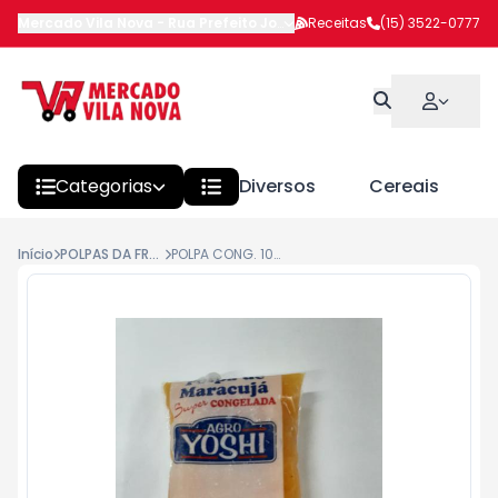
Mercado Vila Nova
-
Rua Prefeito João Benedito Barbosa
Receitas
(15) 3522-0777
,
Itapeva
Categorias
Diversos
Cereais
Início
POLPAS DA FRUTA
POLPA CONG. 100G MARACUJÁ