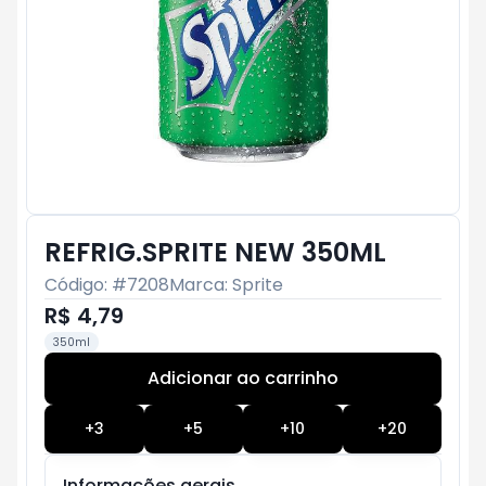
REFRIG.SPRITE NEW 350ML
Código: #
7208
Marca:
Sprite
R$ 4,79
350ml
Adicionar ao carrinho
Subtotal:
R$ 0
+
3
+
5
+
10
+
20
Informações gerais