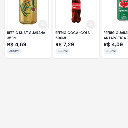
Add
Add
+
3
+
5
+
10
+
3
+
5
+
10
REFRIG.KUAT GUARANA
REFRIG.COCA-COLA
REFRIG.GUARA
350ML
600ML
ANTARCTICA 
R$ 4,69
R$ 7,29
R$ 4,09
350ml
600ml
350ml