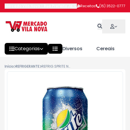
Mercado Vila Nova
-
Rua Prefeito João Benedito Barbosa
Receitas
(15) 3522-0777
,
Itapeva
Categorias
Diversos
Cereais
Início
REFRIGERANTE
REFRIG.SPRITE NEW 350ML