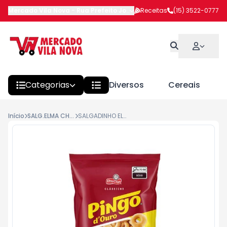
Mercado Vila Nova
-
Rua Prefeito João Benedito Barbosa
Receitas
(15) 3522-0777
,
Itapeva
Categorias
Diversos
Cereais
Início
SALG.ELMA CHIPS
SALGADINHO ELMA CHIPS PINGO DE OURO BACON 76G