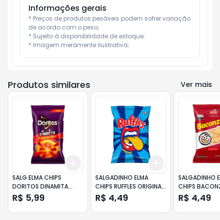
Informações gerais
* Preços de produtos pesáveis podem sofrer variação 
de acordo com o peso;

* Sujeito à disponibilidade de estoque;

* Imagem meramente ilustrativa;
Produtos similares
Ver mais
Add
Add
+
3
+
5
+
10
+
3
+
5
+
10
SALG.ELMA CHIPS
SALGADINHO ELMA
SALGADINHO 
DORITOS DINAMITA
CHIPS RUFFLES ORIGINAL
CHIPS BACON
FLAMIN HOT 60G
32G
34G
R$ 5,99
R$ 4,49
R$ 4,49