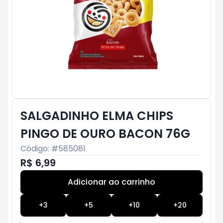
SALGADINHO ELMA CHIPS
PINGO DE OURO BACON 76G
Código: #
585081
R$ 6,99
Adicionar ao carrinho
Subtotal:
R$ 0
+
3
+
5
+
10
+
20