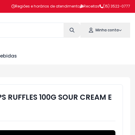
Regiões e horários de atendimento
Receitas
(15) 3522-0777
Minha conta
ebidas
PS RUFFLES 100G SOUR CREAM E