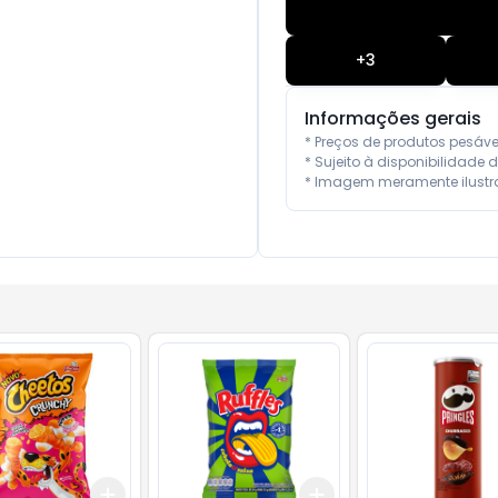
+
3
Informações gerais
* Preços de produtos pesáv
* Sujeito à disponibilidade d
* Imagem meramente ilustra
Add
Add
10
+
3
+
5
+
10
+
3
+
5
+
10