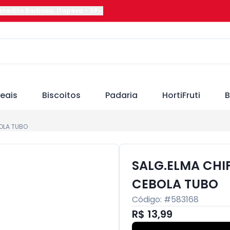
Benedito Barbosa
,
Itapeva
-
SP
eais
Biscoitos
Padaria
HortiFruti
B
OLA TUBO
SALG.ELMA CHI
CEBOLA TUBO
Código: #
583168
R$ 13,99