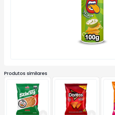
Produtos similares
Add
Add
+
3
+
5
+
10
+
3
+
5
+