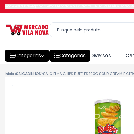
Você está navegando em:
Mercado Vila Nova
-
Rua Prefeito João 
Categorias
Categorias
Diversos
Cer
Início
SALGADINHOS
SALG.ELMA CHIPS RUFFLES 100G SOUR CREAM E CEB