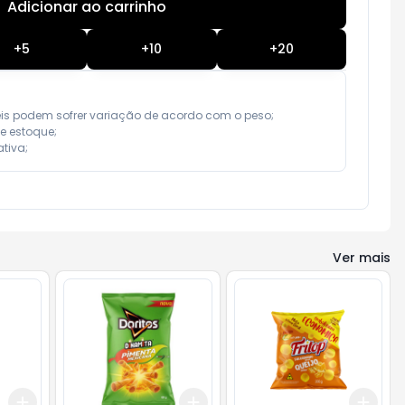
Adicionar ao carrinho
Subtotal:
R$ 0,00
+
5
+
10
+
20
eis podem sofrer variação de acordo com o peso;

e estoque;

tiva;
Ver mais
Add
Add
Add
+
3
+
5
+
10
+
3
+
5
+
10
+
3