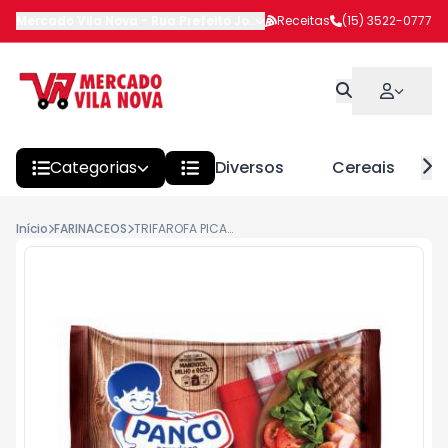
Mercado Vila Nova
-
Rua Prefeito João Benedito Barbosa
Receitas
(15) 3522-0777
,
Itapeva
Categorias
Diversos
Cereais
Início
FARINACEOS
TRIFAROFA PICANTE PANCO 250G