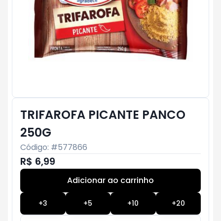
TRIFAROFA PICANTE PANCO
250G
Código: #
577866
R$ 6,99
Adicionar ao carrinho
Subtotal:
R$ 0
+
3
+
5
+
10
+
20