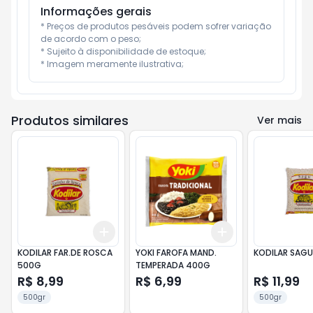
Informações gerais
* Preços de produtos pesáveis podem sofrer variação 
de acordo com o peso;

* Sujeito à disponibilidade de estoque;

* Imagem meramente ilustrativa;
Produtos similares
Ver mais
Add
Add
+
3
+
5
+
10
+
3
+
5
+
10
KODILAR FAR.DE ROSCA
YOKI FAROFA MAND.
KODILAR SAG
500G
TEMPERADA 400G
R$ 8,99
R$ 6,99
R$ 11,99
500gr
500gr