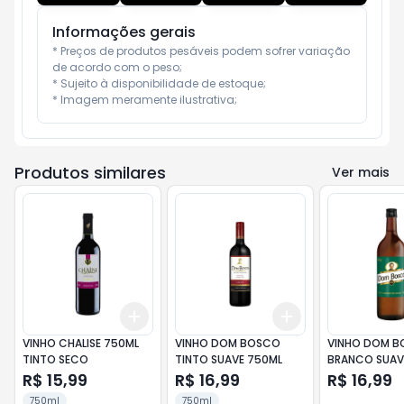
Informações gerais
* Preços de produtos pesáveis podem sofrer variação 
de acordo com o peso;

* Sujeito à disponibilidade de estoque;

* Imagem meramente ilustrativa;
Produtos similares
Ver mais
Add
Add
+
3
+
5
+
10
+
3
+
5
+
10
VINHO CHALISE 750ML
VINHO DOM BOSCO
VINHO DOM 
TINTO SECO
TINTO SUAVE 750ML
BRANCO SUAV
R$ 15,99
R$ 16,99
R$ 16,99
750ml
750ml