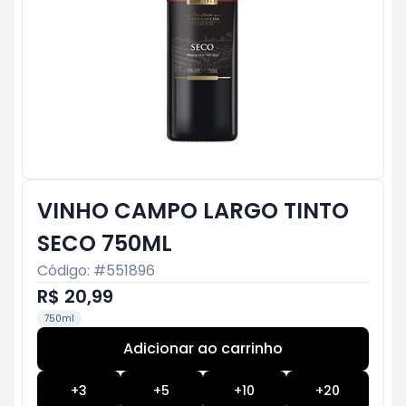
VINHO CAMPO LARGO TINTO
SECO 750ML
Código: #
551896
R$ 20,99
750ml
Adicionar ao carrinho
Subtotal:
R$ 0
+
3
+
5
+
10
+
20