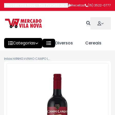
Mercado Vila Nova
-
Rua Prefeito João Benedito Barbosa
Receitas
(15) 3522-0777
,
Itapeva
Categorias
Diversos
Cereais
Início
VINHO
VINHO CAMPO LARGO TINTO SECO 750ML