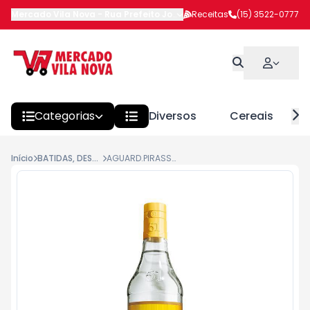
Mercado Vila Nova
-
Rua Prefeito João Benedito Barbosa
Receitas
(15) 3522-0777
,
Itapeva
Categorias
Diversos
Cereais
Início
BATIDAS, DESTILADOS E ESPUMANTE
AGUARD.PIRASSUNUNGA 51 965ML