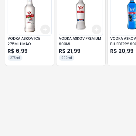
Add
Add
+
3
+
5
+
10
+
3
+
5
+
10
VODKA ASKOV ICE
VODKA ASKOV PREMIUM
VODKA ASKOV
275ML LIMÃO
900ML
BLUEBERRY 90
R$ 6,99
R$ 21,99
R$ 20,99
275ml
900ml