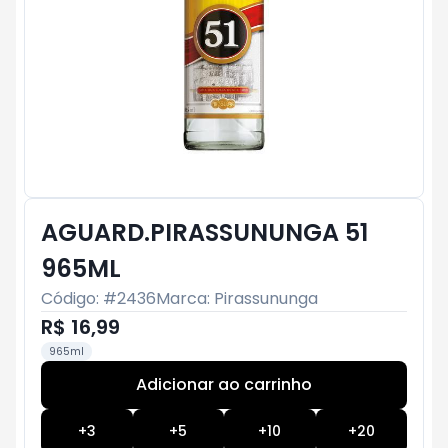
AGUARD.PIRASSUNUNGA 51
965ML
Código: #
2436
Marca:
Pirassununga
R$ 16,99
965ml
Adicionar ao carrinho
Subtotal:
R$ 0
+
3
+
5
+
10
+
20