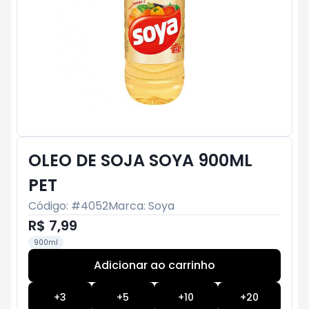
OLEO DE SOJA SOYA 900ML
PET
Código: #
4052
Marca:
Soya
R$ 7,99
900ml
Adicionar ao carrinho
Subtotal:
R$ 0
+
3
+
5
+
10
+
20