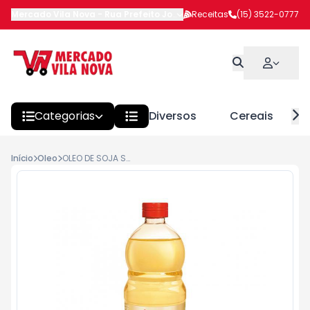
Mercado Vila Nova
-
Rua Prefeito João Benedito Barbosa
Receitas
(15) 3522-0777
,
Itapeva
Categorias
Diversos
Cereais
Início
Oleo
OLEO DE SOJA SOYA 900ML PET