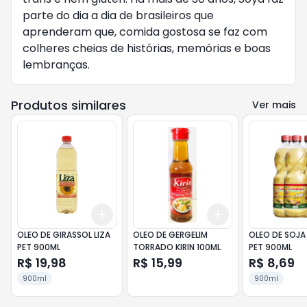
parte do dia a dia de brasileiros que 
aprenderam que, comida gostosa se faz com 
colheres cheias de histórias, memórias e boas 
lembranças.
Produtos similares
Ver mais
Add
Add
+
3
+
5
+
10
+
3
+
5
+
10
OLEO DE GIRASSOL LIZA
OLEO DE GERGELIM
OLEO DE SOJ
PET 900ML
TORRADO KIRIN 100ML
PET 900ML
R$ 19,98
R$ 15,99
R$ 8,69
900ml
900ml